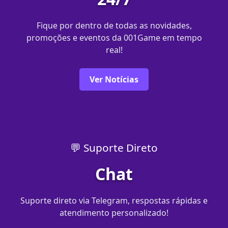
Fique por dentro de todas as novidades,
promoções e eventos da 001Game em tempo
real!
Ver Notícias
💬 Suporte Direto
Chat
Suporte direto via Telegram, respostas rápidas e
atendimento personalizado!