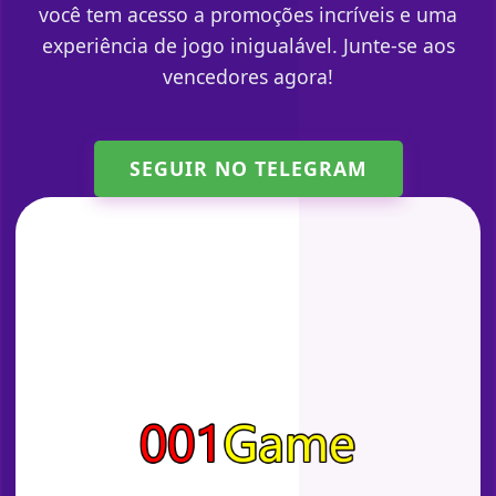
você tem acesso a promoções incríveis e uma
experiência de jogo inigualável. Junte-se aos
vencedores agora!
SEGUIR NO TELEGRAM