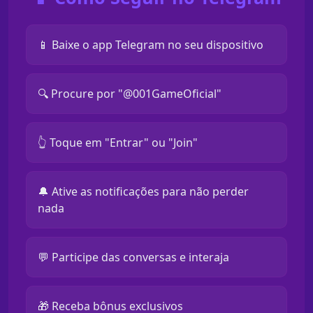
📱 Baixe o app Telegram no seu dispositivo
🔍 Procure por "@001GameOficial"
👆 Toque em "Entrar" ou "Join"
🔔 Ative as notificações para não perder
nada
💬 Participe das conversas e interaja
🎁 Receba bônus exclusivos