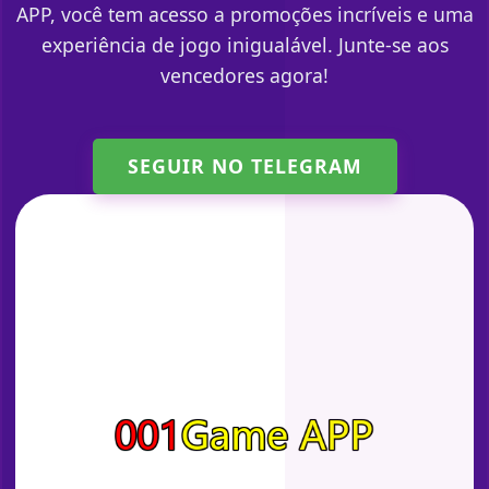
APP, você tem acesso a promoções incríveis e uma
experiência de jogo inigualável. Junte-se aos
vencedores agora!
SEGUIR NO TELEGRAM