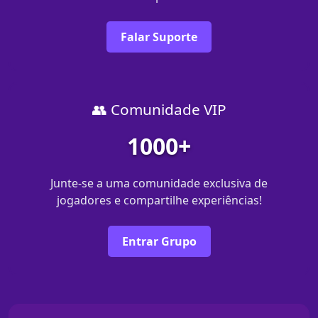
Falar Suporte
👥 Comunidade VIP
1000+
Junte-se a uma comunidade exclusiva de
jogadores e compartilhe experiências!
Entrar Grupo