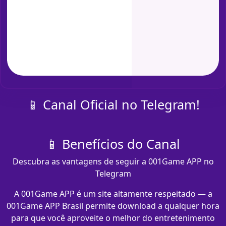
📱 Canal Oficial no Telegram!
📱 Benefícios do Canal
Descubra as vantagens de seguir a 001Game APP no
Telegram
A 001Game APP é um site altamente respeitado — a
001Game APP Brasil permite download a qualquer hora
para que você aproveite o melhor do entretenimento