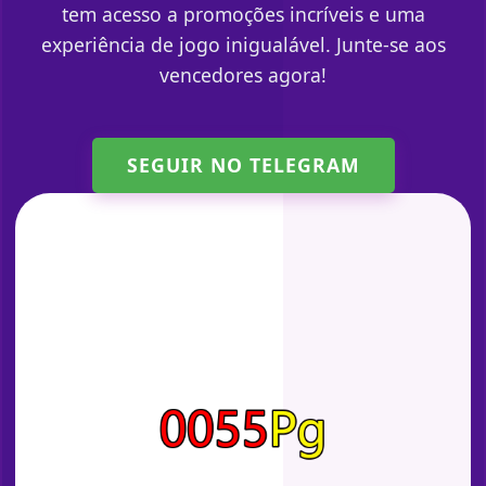
tem acesso a promoções incríveis e uma
experiência de jogo inigualável. Junte-se aos
vencedores agora!
SEGUIR NO TELEGRAM