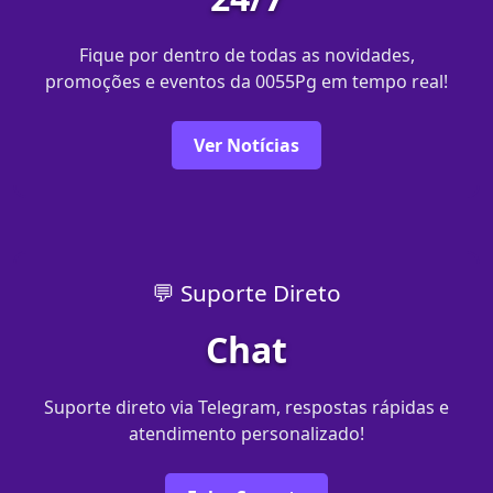
Fique por dentro de todas as novidades,
promoções e eventos da 0055Pg em tempo real!
Ver Notícias
💬 Suporte Direto
Chat
Suporte direto via Telegram, respostas rápidas e
atendimento personalizado!