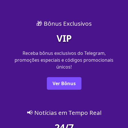
🎁 Bônus Exclusivos
VIP
Receba bônus exclusivos do Telegram,
promoções especiais e códigos promocionais
únicos!
Ver Bônus
📢 Notícias em Tempo Real
24/7