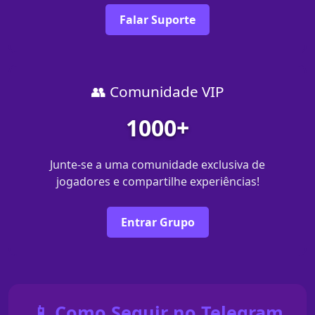
Falar Suporte
👥 Comunidade VIP
1000+
Junte-se a uma comunidade exclusiva de
jogadores e compartilhe experiências!
Entrar Grupo
📱 Como Seguir no Telegram