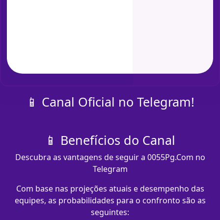
📱 Canal Oficial no Telegram!
📱 Benefícios do Canal
Descubra as vantagens de seguir a 0055Pg.Com no
Telegram
Com base nas projeções atuais e desempenho das
equipes, as probabilidades para o confronto são as
seguintes: