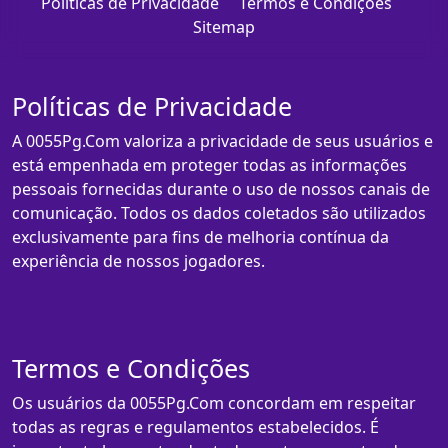
Políticas de Privacidade
Termos e Condições
Sitemap
Políticas de Privacidade
A 0055Pg.Com valoriza a privacidade de seus usuários e
está empenhada em proteger todas as informações
pessoais fornecidas durante o uso de nossos canais de
comunicação. Todos os dados coletados são utilizados
exclusivamente para fins de melhoria contínua da
experiência de nossos jogadores.
Termos e Condições
Os usuários da 0055Pg.Com concordam em respeitar
todas as regras e regulamentos estabelecidos. É