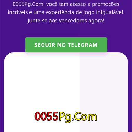
0055Pg.Com, você tem acesso a promoções
incríveis e uma experiência de jogo inigualável.
Junte-se aos vencedores agora!
SEGUIR NO TELEGRAM