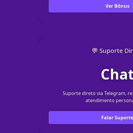
Ver Bônus
💬 Suporte Di
Cha
Suporte direto via Telegram, r
atendimento persona
Falar Suport