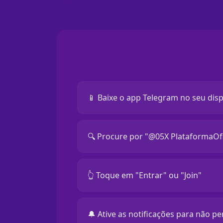
📱 Baixe o app Telegram no seu disp
🔍 Procure por "@05X PlataformaOfi
👆 Toque em "Entrar" ou "Join"
🔔 Ative as notificações para não p