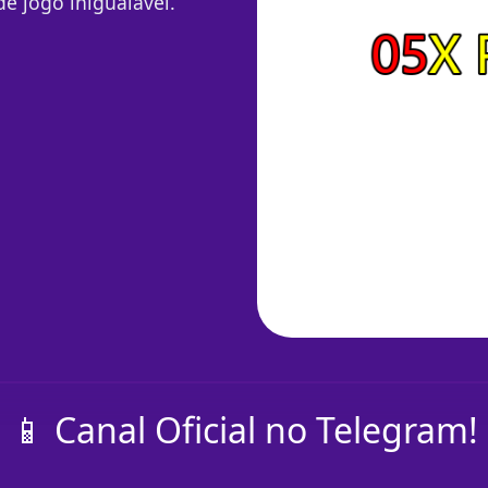
e jogo inigualável.
📱 Canal Oficial no Telegram!