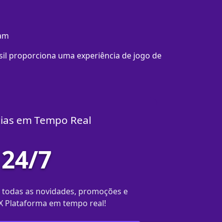
ram
sil proporciona uma experiência de jogo de
cias em Tempo Real
24/7
e todas as novidades, promoções e
X Plataforma em tempo real!