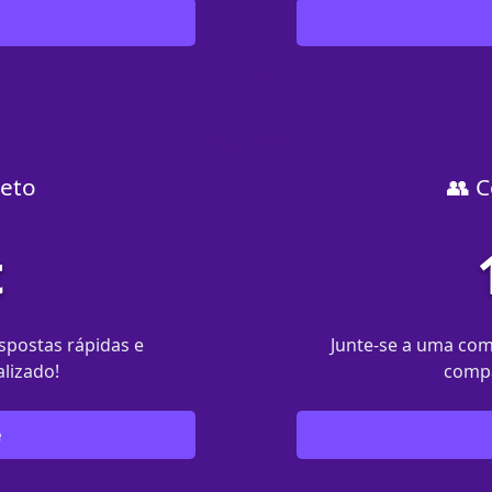
reto
👥 
t
espostas rápidas e
Junte-se a uma com
lizado!
compa
e