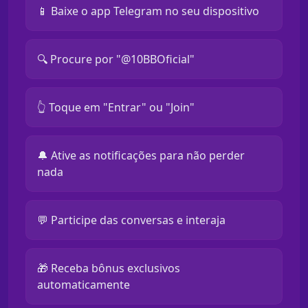
📱 Baixe o app Telegram no seu dispositivo
🔍 Procure por "@10BBOficial"
👆 Toque em "Entrar" ou "Join"
🔔 Ative as notificações para não perder
nada
💬 Participe das conversas e interaja
🎁 Receba bônus exclusivos
automaticamente