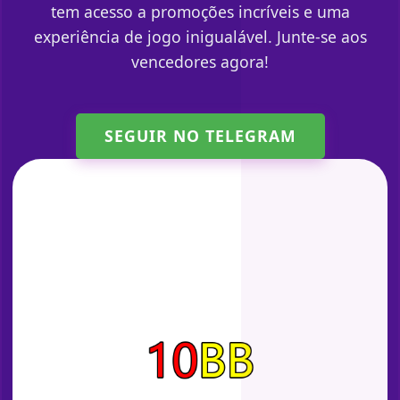
tem acesso a promoções incríveis e uma
experiência de jogo inigualável. Junte-se aos
vencedores agora!
SEGUIR NO TELEGRAM