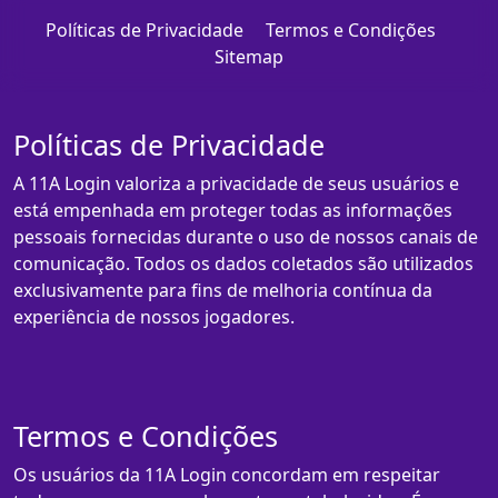
Políticas de Privacidade
Termos e Condições
Sitemap
Políticas de Privacidade
A 11A Login valoriza a privacidade de seus usuários e
está empenhada em proteger todas as informações
pessoais fornecidas durante o uso de nossos canais de
comunicação. Todos os dados coletados são utilizados
exclusivamente para fins de melhoria contínua da
experiência de nossos jogadores.
Termos e Condições
Os usuários da 11A Login concordam em respeitar