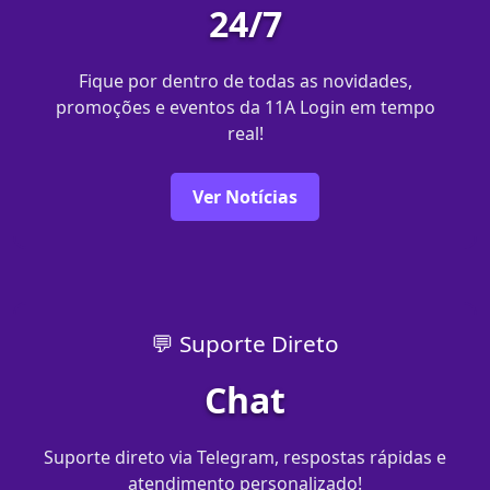
24/7
Fique por dentro de todas as novidades,
promoções e eventos da 11A Login em tempo
real!
Ver Notícias
💬 Suporte Direto
Chat
Suporte direto via Telegram, respostas rápidas e
atendimento personalizado!