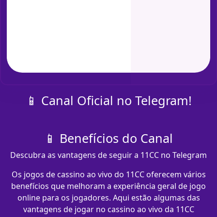
📱 Canal Oficial no Telegram!
📱 Benefícios do Canal
Descubra as vantagens de seguir a 11CC no Telegram
Os jogos de cassino ao vivo do 11CC oferecem vários
benefícios que melhoram a experiência geral de jogo
online para os jogadores. Aqui estão algumas das
vantagens de jogar no cassino ao vivo da 11CC