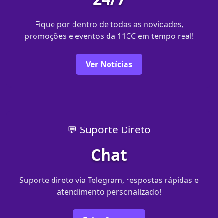
Fique por dentro de todas as novidades,
promoções e eventos da 11CC em tempo real!
Ver Notícias
💬 Suporte Direto
Chat
Suporte direto via Telegram, respostas rápidas e
atendimento personalizado!