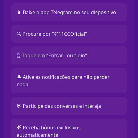
📱 Baixe o app Telegram no seu dispositivo
🔍 Procure por "@11CCOficial"
👆 Toque em "Entrar" ou "Join"
🔔 Ative as notificações para não perder
nada
💬 Participe das conversas e interaja
🎁 Receba bônus exclusivos
automaticamente