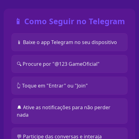
📱 Como Seguir no Telegram
📱 Baixe o app Telegram no seu dispositivo
🔍 Procure por "@123 GameOficial"
👆 Toque em "Entrar" ou "Join"
🔔 Ative as notificações para não perder
nada
💬 Participe das conversas e interaja