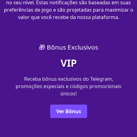
no seu nível. Estas notificações são baseadas em suas
preferências de jogo e são projetadas para maximizar o
valor que você recebe da nossa plataforma.
🎁 Bônus Exclusivos
VIP
Receba bônus exclusivos do Telegram,
promoções especiais e códigos promocionais
únicos!
Ver Bônus