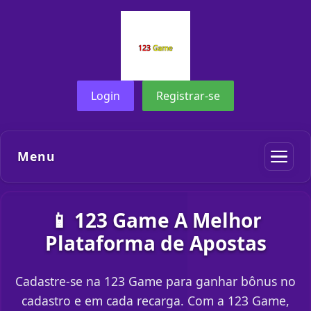
Login
Registrar-se
Menu
📱 123 Game A Melhor
Plataforma de Apostas
Cadastre-se na 123 Game para ganhar bônus no
cadastro e em cada recarga. Com a 123 Game,