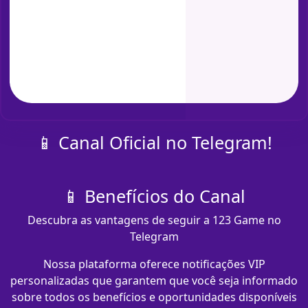
📱 Canal Oficial no Telegram!
📱 Benefícios do Canal
Descubra as vantagens de seguir a 123 Game no
Telegram
Nossa plataforma oferece notificações VIP
personalizadas que garantem que você seja informado
sobre todos os benefícios e oportunidades disponíveis