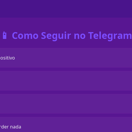
📱 Como Seguir no Telegram
ositivo
erder nada