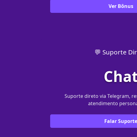
Ver Bônus
💬 Suporte Di
Cha
Suporte direto via Telegram, r
atendimento persona
Falar Suport