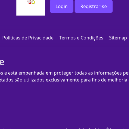
Login
Registrar-se
Políticas de Privacidade
Termos e Condições
Sitemap
de
ios e está empenhada em proteger todas as informações pe
tados são utilizados exclusivamente para fins de melhoria