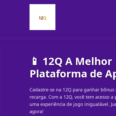
📱 12Q A Melhor
Plataforma de A
Cadastre-se na 12Q para ganhar bônus 
recarga. Com a 12Q, você tem acesso a 
uma experiência de jogo inigualável. J
agora!