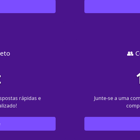
reto
👥 
t
espostas rápidas e
Junte-se a uma com
lizado!
compa
e