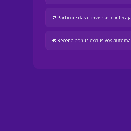
💬 Participe das conversas e interaj
🎁 Receba bônus exclusivos autom