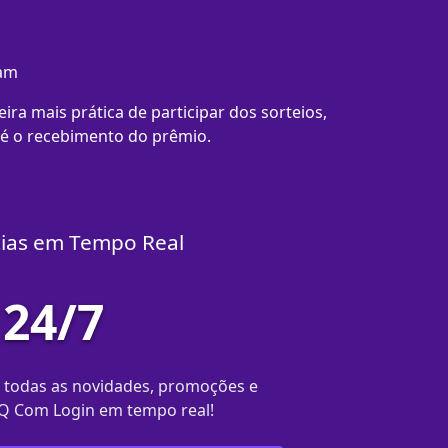
ram
ra mais prática de participar dos sorteios,
té o recebimento do prêmio.
cias em Tempo Real
24/7
e todas as novidades, promoções e
Q Com Login em tempo real!