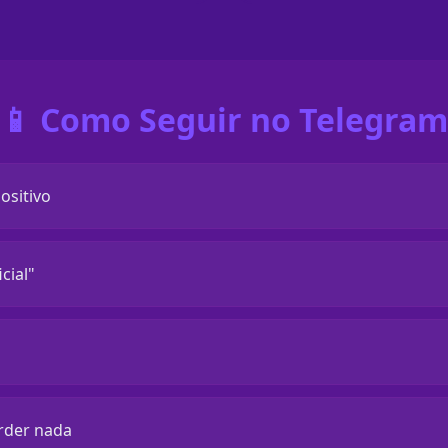
📱 Como Seguir no Telegram
ositivo
cial"
erder nada