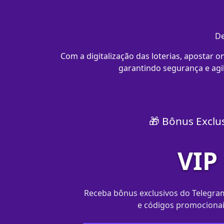
De
Com a digitalização das loterias, apostar 
garantindo segurança e agi
🎁 Bônus Exclu
VIP
Receba bônus exclusivos do Telegra
e códigos promocionai