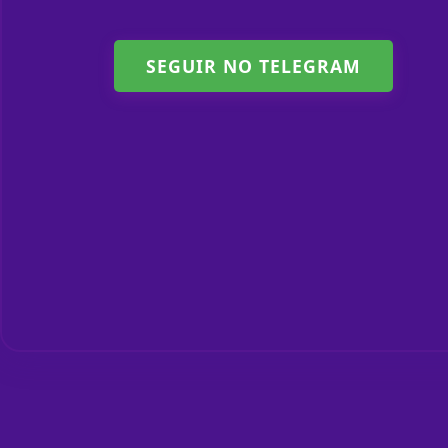
SEGUIR NO TELEGRAM