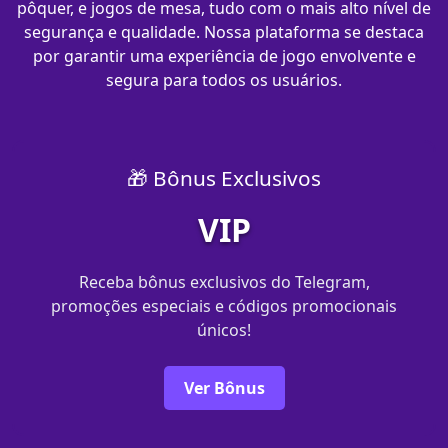
pôquer, e jogos de mesa, tudo com o mais alto nível de
segurança e qualidade. Nossa plataforma se destaca
por garantir uma experiência de jogo envolvente e
segura para todos os usuários.
🎁 Bônus Exclusivos
VIP
Receba bônus exclusivos do Telegram,
promoções especiais e códigos promocionais
únicos!
Ver Bônus