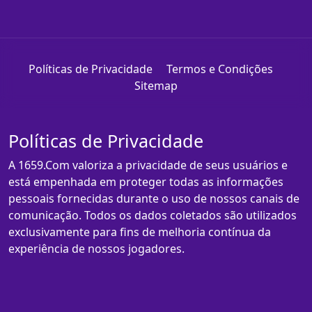
Políticas de Privacidade
Termos e Condições
Sitemap
Políticas de Privacidade
A 1659.Com valoriza a privacidade de seus usuários e
está empenhada em proteger todas as informações
pessoais fornecidas durante o uso de nossos canais de
comunicação. Todos os dados coletados são utilizados
exclusivamente para fins de melhoria contínua da
experiência de nossos jogadores.