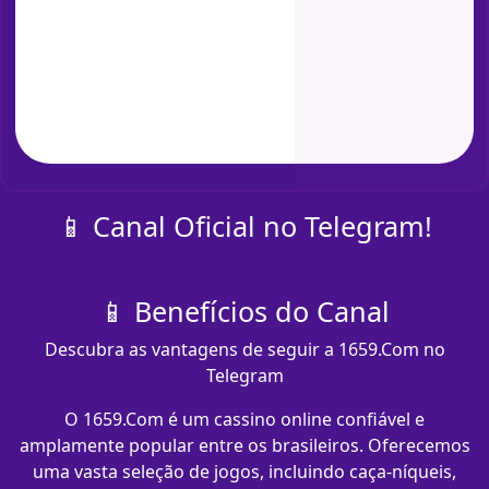
📱 Canal Oficial no Telegram!
📱 Benefícios do Canal
Descubra as vantagens de seguir a 1659.Com no
Telegram
O 1659.Com é um cassino online confiável e
amplamente popular entre os brasileiros. Oferecemos
uma vasta seleção de jogos, incluindo caça-níqueis,