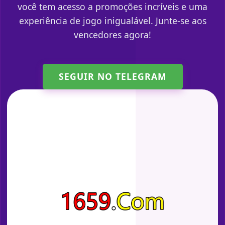
você tem acesso a promoções incríveis e uma
experiência de jogo inigualável. Junte-se aos
vencedores agora!
SEGUIR NO TELEGRAM