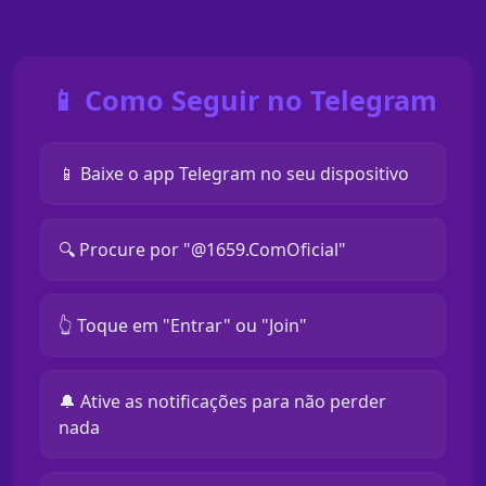
📱 Como Seguir no Telegram
📱 Baixe o app Telegram no seu dispositivo
🔍 Procure por "@1659.ComOficial"
👆 Toque em "Entrar" ou "Join"
🔔 Ative as notificações para não perder
nada