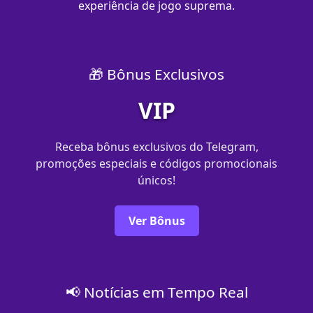
experiência de jogo suprema.
🎁 Bônus Exclusivos
VIP
Receba bônus exclusivos do Telegram,
promoções especiais e códigos promocionais
únicos!
Ver Bônus
📢 Notícias em Tempo Real