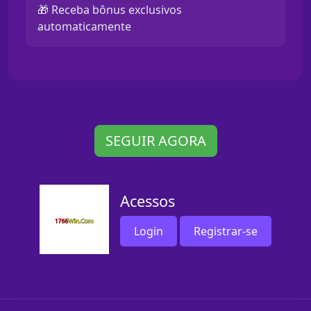
🎁 Receba bônus exclusivos
automaticamente
SEGUIR AGORA
Acessos
Login
Registrar-se