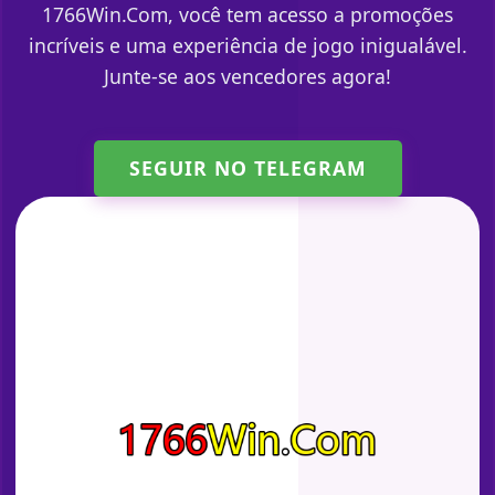
1766Win.Com, você tem acesso a promoções
incríveis e uma experiência de jogo inigualável.
Junte-se aos vencedores agora!
SEGUIR NO TELEGRAM