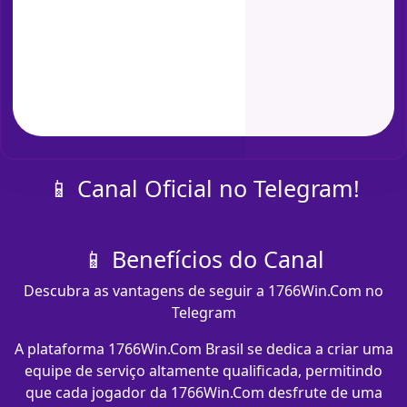
📱 Canal Oficial no Telegram!
📱 Benefícios do Canal
Descubra as vantagens de seguir a 1766Win.Com no
Telegram
A plataforma 1766Win.Com Brasil se dedica a criar uma
equipe de serviço altamente qualificada, permitindo
que cada jogador da 1766Win.Com desfrute de uma