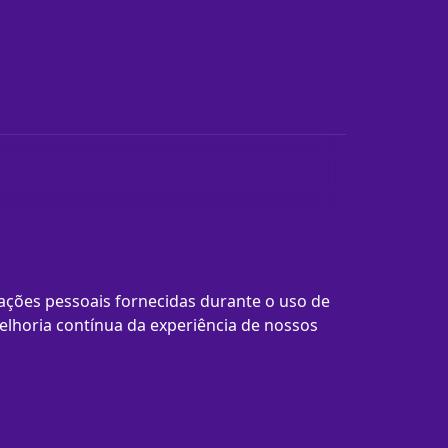
ações pessoais fornecidas durante o uso de
elhoria contínua da experiência de nossos