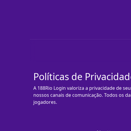
Políticas de Privacida
A 188Rio Login valoriza a privacidade de s
nossos canais de comunicação. Todos os dad
jogadores.