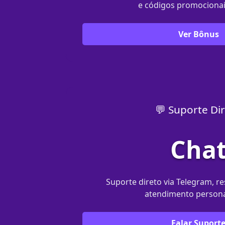
e códigos promocionai
Ver Bônus
💬 Suporte Di
Cha
Suporte direto via Telegram, r
atendimento persona
Falar Suport