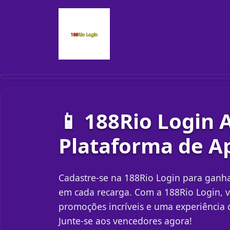
📱 188Rio Login 
Plataforma de A
Cadastre-se na 188Rio Login para ganh
em cada recarga. Com a 188Rio Login, 
promoções incríveis e uma experiência d
Junte-se aos vencedores agora!