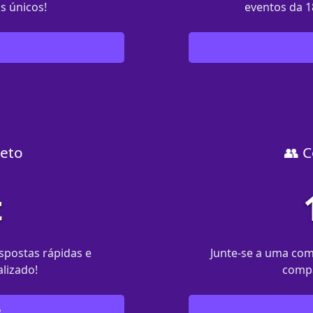
s únicos!
eventos da 1
reto
👥 
t
espostas rápidas e
Junte-se a uma com
lizado!
compa
e