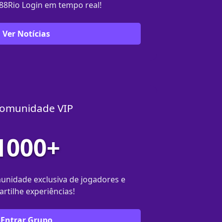
88Rio Login em tempo real!
Ver Notícias
Comunidade VIP
1000+
unidade exclusiva de jogadores e
rtilhe experiências!
Entrar Grupo