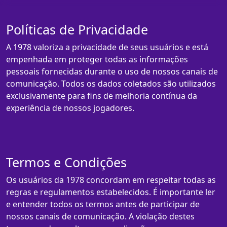
Políticas de Privacidade
A 1978 valoriza a privacidade de seus usuários e está
empenhada em proteger todas as informações
pessoais fornecidas durante o uso de nossos canais de
comunicação. Todos os dados coletados são utilizados
exclusivamente para fins de melhoria contínua da
experiência de nossos jogadores.
Termos e Condições
Os usuários da 1978 concordam em respeitar todas as
regras e regulamentos estabelecidos. É importante ler
e entender todos os termos antes de participar de
nossos canais de comunicação. A violação destes