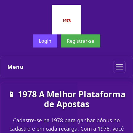
Login
Registrar-se
Menu
📱 1978 A Melhor Plataforma
de Apostas
Cadastre-se na 1978 para ganhar bônus no
cadastro e em cada recarga. Com a 1978, você