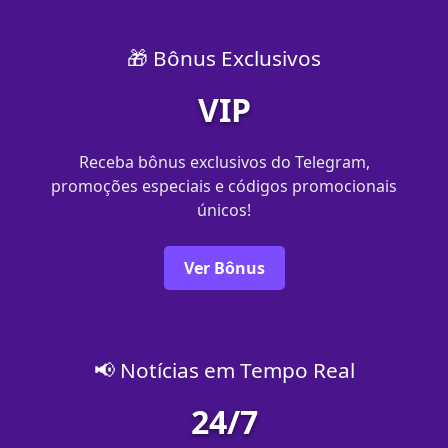
🎁 Bônus Exclusivos
VIP
Receba bônus exclusivos do Telegram,
promoções especiais e códigos promocionais
únicos!
Ver Bônus
📢 Notícias em Tempo Real
24/7