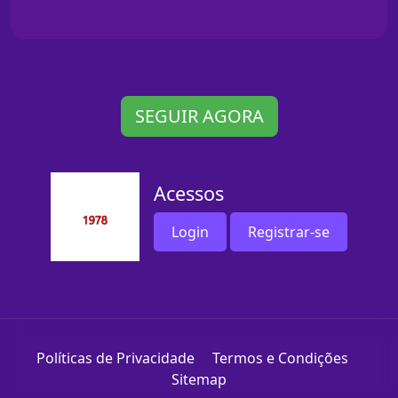
SEGUIR AGORA
Acessos
Login
Registrar-se
Políticas de Privacidade
Termos e Condições
Sitemap