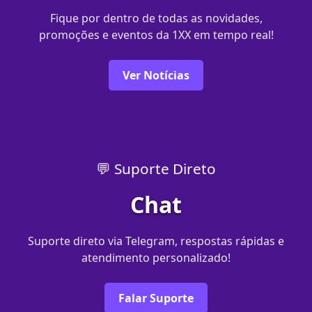
Fique por dentro de todas as novidades,
promoções e eventos da 1XX em tempo real!
Ver Notícias
💬 Suporte Direto
Chat
Suporte direto via Telegram, respostas rápidas e
atendimento personalizado!
Falar Suporte