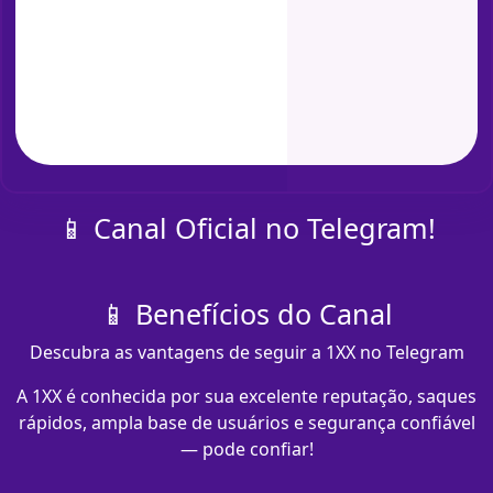
📱 Canal Oficial no Telegram!
📱 Benefícios do Canal
Descubra as vantagens de seguir a 1XX no Telegram
A 1XX é conhecida por sua excelente reputação, saques
rápidos, ampla base de usuários e segurança confiável
— pode confiar!