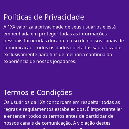
Políticas de Privacidade
A 1XX valoriza a privacidade de seus usuários e está
empenhada em proteger todas as informações
pessoais fornecidas durante o uso de nossos canais de
comunicação. Todos os dados coletados são utilizados
exclusivamente para fins de melhoria contínua da
experiência de nossos jogadores.
Termos e Condições
Os usuários da 1XX concordam em respeitar todas as
regras e regulamentos estabelecidos. É importante ler
e entender todos os termos antes de participar de
nossos canais de comunicação. A violação destes