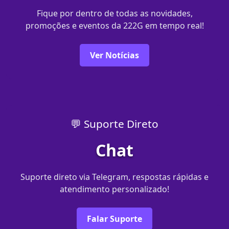
Fique por dentro de todas as novidades,
promoções e eventos da 222G em tempo real!
Ver Notícias
💬 Suporte Direto
Chat
Suporte direto via Telegram, respostas rápidas e
atendimento personalizado!
Falar Suporte