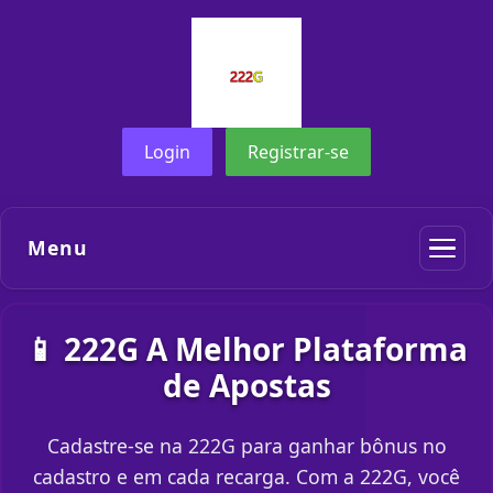
Login
Registrar-se
Menu
📱 222G A Melhor Plataforma
de Apostas
Cadastre-se na 222G para ganhar bônus no
cadastro e em cada recarga. Com a 222G, você