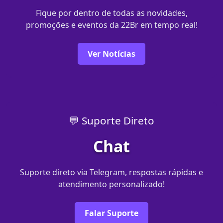
Fique por dentro de todas as novidades,
promoções e eventos da 22Br em tempo real!
Ver Notícias
💬 Suporte Direto
Chat
Suporte direto via Telegram, respostas rápidas e
atendimento personalizado!
Falar Suporte