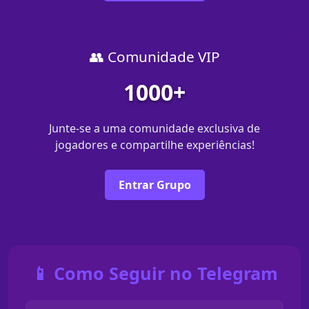
👥 Comunidade VIP
1000+
Junte-se a uma comunidade exclusiva de
jogadores e compartilhe experiências!
Entrar Grupo
📱 Como Seguir no Telegram