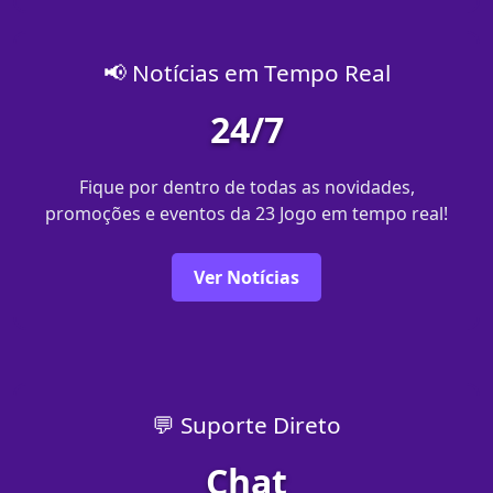
📢 Notícias em Tempo Real
24/7
Fique por dentro de todas as novidades,
promoções e eventos da 23 Jogo em tempo real!
Ver Notícias
💬 Suporte Direto
Chat