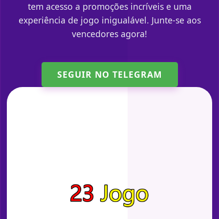
tem acesso a promoções incríveis e uma
experiência de jogo inigualável. Junte-se aos
vencedores agora!
SEGUIR NO TELEGRAM