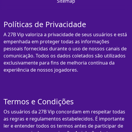
Sitemap
Políticas de Privacidade
A 27B Vip valoriza a privacidade de seus usuários e está
empenhada em proteger todas as informações
pessoais fornecidas durante o uso de nossos canais de
comunicação. Todos os dados coletados são utilizados
exclusivamente para fins de melhoria contínua da
experiência de nossos jogadores.
Termos e Condições
Os usuários da 27B Vip concordam em respeitar todas
as regras e regulamentos estabelecidos. É importante
ler e entender todos os termos antes de participar de