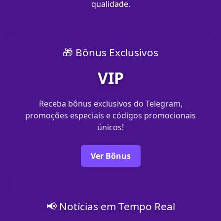
qualidade.
🎁 Bônus Exclusivos
VIP
Receba bônus exclusivos do Telegram,
promoções especiais e códigos promocionais
únicos!
Ver Bônus
📢 Notícias em Tempo Real