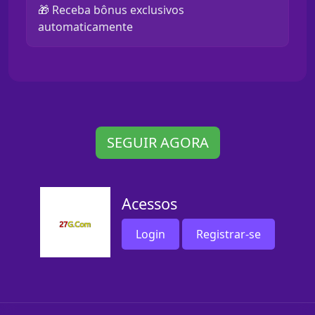
🎁 Receba bônus exclusivos
automaticamente
SEGUIR AGORA
Acessos
Login
Registrar-se