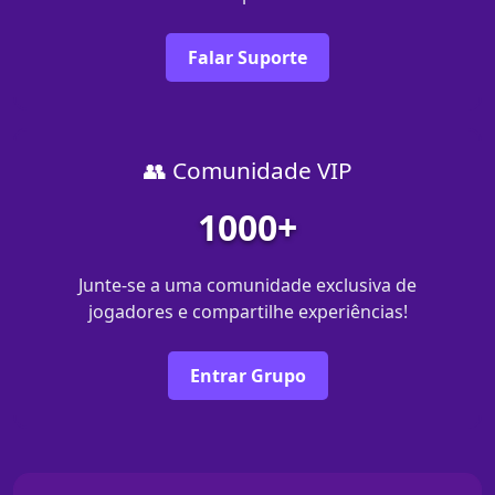
Falar Suporte
👥 Comunidade VIP
1000+
Junte-se a uma comunidade exclusiva de
jogadores e compartilhe experiências!
Entrar Grupo