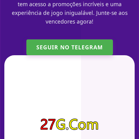
tem acesso a promoções incríveis e uma
experiência de jogo inigualável. Junte-se aos
vencedores agora!
SEGUIR NO TELEGRAM