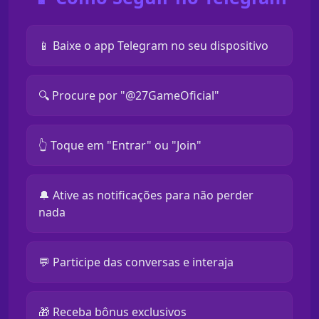
📱 Baixe o app Telegram no seu dispositivo
🔍 Procure por "@27GameOficial"
👆 Toque em "Entrar" ou "Join"
🔔 Ative as notificações para não perder
nada
💬 Participe das conversas e interaja
🎁 Receba bônus exclusivos