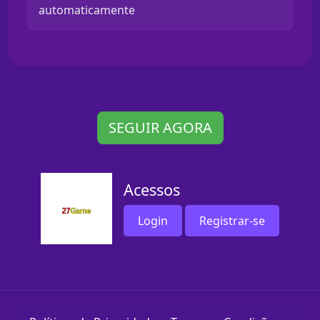
automaticamente
SEGUIR AGORA
Acessos
Login
Registrar-se