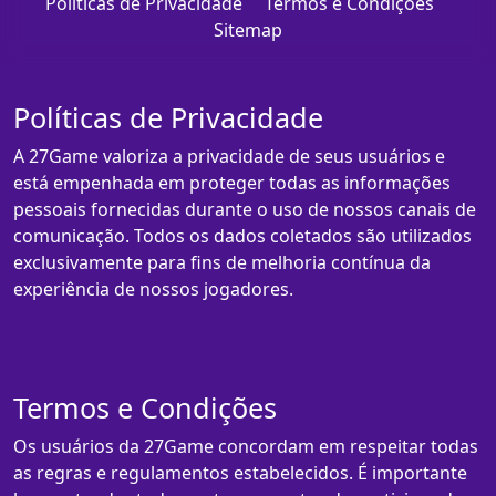
Políticas de Privacidade
Termos e Condições
Sitemap
Políticas de Privacidade
A 27Game valoriza a privacidade de seus usuários e
está empenhada em proteger todas as informações
pessoais fornecidas durante o uso de nossos canais de
comunicação. Todos os dados coletados são utilizados
exclusivamente para fins de melhoria contínua da
experiência de nossos jogadores.
Termos e Condições
Os usuários da 27Game concordam em respeitar todas
as regras e regulamentos estabelecidos. É importante