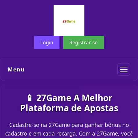
Login
Registrar-se
Menu
📱 27Game A Melhor
Plataforma de Apostas
Cadastre-se na 27Game para ganhar bônus no
cadastro e em cada recarga. Com a 27Game, você