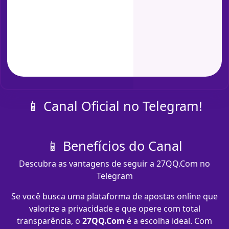
📱 Canal Oficial no Telegram!
📱 Benefícios do Canal
Descubra as vantagens de seguir a 27QQ.Com no
Telegram
Se você busca uma plataforma de apostas online que
valorize a privacidade e que opere com total
transparência, o
27QQ.Com
é a escolha ideal. Com