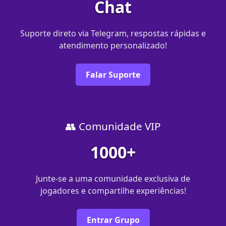
Chat
Suporte direto via Telegram, respostas rápidas e
atendimento personalizado!
Falar Suporte
👥 Comunidade VIP
1000+
Junte-se a uma comunidade exclusiva de
jogadores e compartilhe experiências!
Entrar Grupo