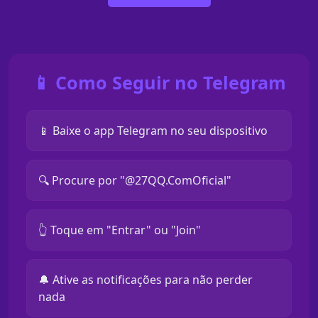
📱 Como Seguir no Telegram
📱 Baixe o app Telegram no seu dispositivo
🔍 Procure por "@27QQ.ComOficial"
👆 Toque em "Entrar" ou "Join"
🔔 Ative as notificações para não perder
nada