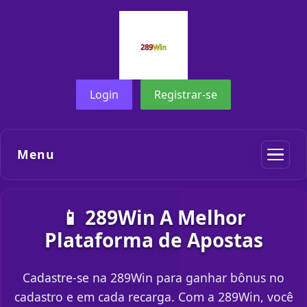
Login
Registrar-se
Menu
📱 289Win A Melhor
Plataforma de Apostas
Cadastre-se na 289Win para ganhar bônus no
cadastro e em cada recarga. Com a 289Win, você