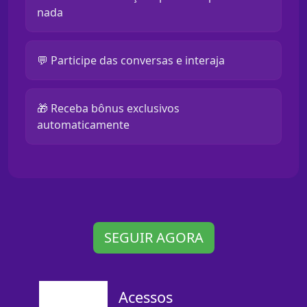
nada
💬 Participe das conversas e interaja
🎁 Receba bônus exclusivos
automaticamente
SEGUIR AGORA
Acessos