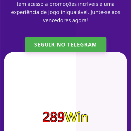
tem acesso a promoções incríveis e uma
experiência de jogo inigualável. Junte-se aos
vencedores agora!
SEGUIR NO TELEGRAM