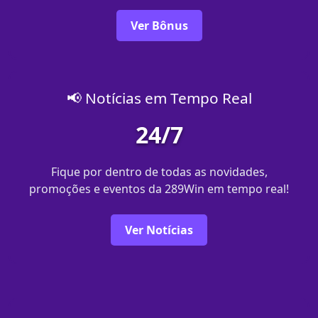
Ver Bônus
📢 Notícias em Tempo Real
24/7
Fique por dentro de todas as novidades,
promoções e eventos da 289Win em tempo real!
Ver Notícias