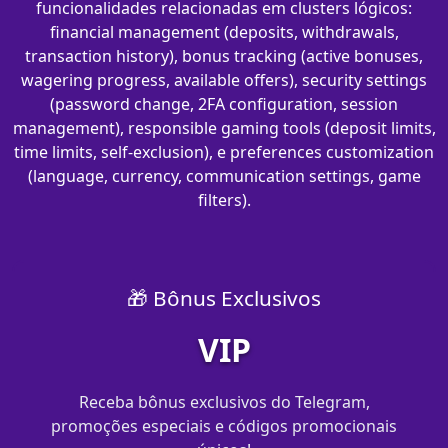
funcionalidades relacionadas em clusters lógicos:
financial management (deposits, withdrawals,
transaction history), bonus tracking (active bonuses,
wagering progress, available offers), security settings
(password change, 2FA configuration, session
management), responsible gaming tools (deposit limits,
time limits, self-exclusion), e preferences customization
(language, currency, communication settings, game
filters).
🎁 Bônus Exclusivos
VIP
Receba bônus exclusivos do Telegram,
promoções especiais e códigos promocionais