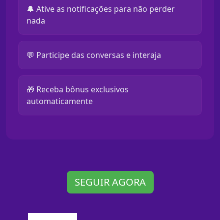
🔔 Ative as notificações para não perder
nada
💬 Participe das conversas e interaja
🎁 Receba bônus exclusivos
automaticamente
SEGUIR AGORA