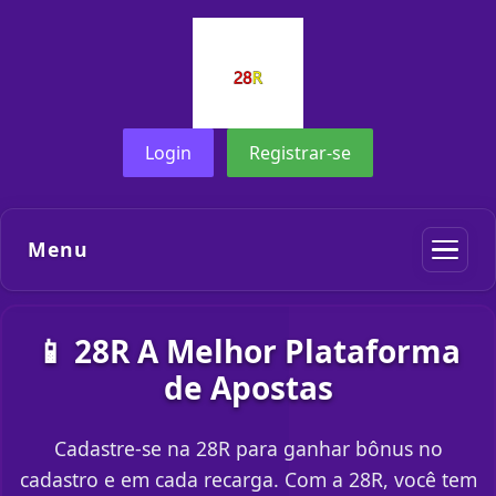
Login
Registrar-se
Menu
📱 28R A Melhor Plataforma
de Apostas
Cadastre-se na 28R para ganhar bônus no
cadastro e em cada recarga. Com a 28R, você tem