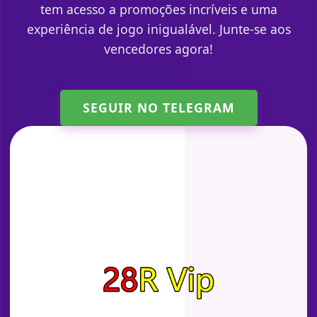
tem acesso a promoções incríveis e uma
experiência de jogo inigualável. Junte-se aos
vencedores agora!
SEGUIR NO TELEGRAM