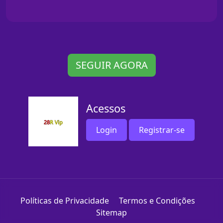
SEGUIR AGORA
Acessos
Login
Registrar-se
Políticas de Privacidade
Termos e Condições
Sitemap