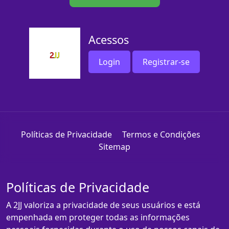
Acessos
Login
Registrar-se
Políticas de Privacidade
Termos e Condições
Sitemap
Políticas de Privacidade
A 2JJ valoriza a privacidade de seus usuários e está
empenhada em proteger todas as informações