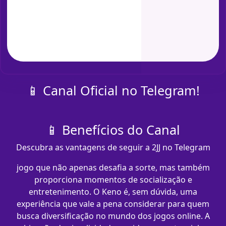
📱 Canal Oficial no Telegram!
📱 Benefícios do Canal
Descubra as vantagens de seguir a 2JJ no Telegram
jogo que não apenas desafia a sorte, mas também
proporciona momentos de socialização e
entretenimento. O Keno é, sem dúvida, uma
experiência que vale a pena considerar para quem
busca diversificação no mundo dos jogos online. A