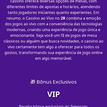
cassino oferece diversas opções de mesas, com
diferentes limites de apostas e horários, atendendo
tanto jogadores iniciantes quanto experientes. Em
resumo, o Cassino ao Vivo no
2R
combina a emoção
dos jogos ao vivo com a conveniência das tecnologias
modernas, criando uma experiência de jogo única e
emocionante. Seja você um fã de jogos de mesa
clássicos ou alguém que busca novidades, o cassino ao
vivo certamente tem algo a oferecer para todos os
gostos, transformando sua experiência de jogo online
em algo memorável.
🎁 Bônus Exclusivos
VIP
Receba bônus exclusivos do Telegram,