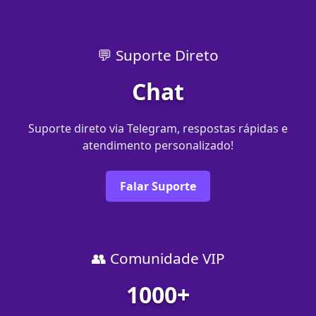
💬 Suporte Direto
Chat
Suporte direto via Telegram, respostas rápidas e
atendimento personalizado!
Falar Suporte
👥 Comunidade VIP
1000+