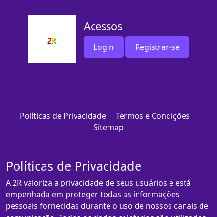
Acessos
Login
Registrar-se
Políticas de Privacidade
Termos e Condições
Sitemap
Políticas de Privacidade
A 2R valoriza a privacidade de seus usuários e está
empenhada em proteger todas as informações
pessoais fornecidas durante o uso de nossos canais de