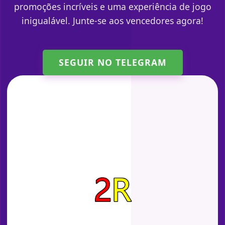
promoções incríveis e uma experiência de jogo
inigualável. Junte-se aos vencedores agora!
SEGUIR NO TELEGRAM