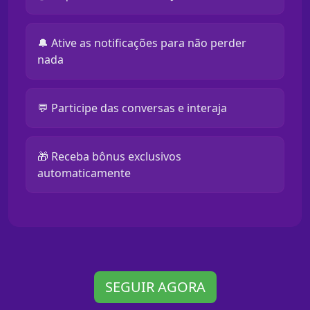
🔔 Ative as notificações para não perder
nada
💬 Participe das conversas e interaja
🎁 Receba bônus exclusivos
automaticamente
SEGUIR AGORA