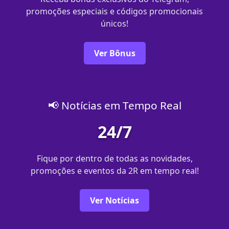
promoções especiais e códigos promocionais
únicos!
Ver Bônus
📢 Notícias em Tempo Real
24/7
Fique por dentro de todas as novidades,
promoções e eventos da 2R em tempo real!
Ver Notícias