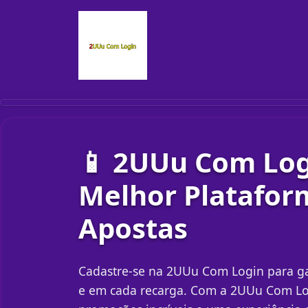
📱 2UUu Com Log
Melhor Platafor
Apostas
Cadastre-se na 2UUu Com Login para g
e em cada recarga. Com a 2UUu Com Log