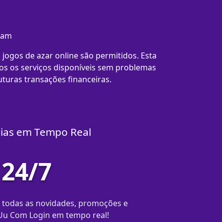
ram
jogos de azar online são permitidos. Esta
dos os serviços disponíveis sem problemas
futuras transações financeiras.
cias em Tempo Real
24/7
e todas as novidades, promoções e
Uu Com Login em tempo real!