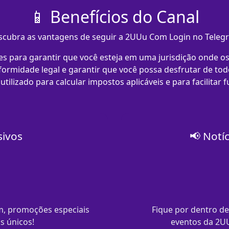
📱 Benefícios do Canal
scubra as vantagens de seguir a 2UUu Com Login no Teleg
es para garantir que você esteja em uma jurisdição onde os 
nformidade legal e garantir que você possa desfrutar de to
ilizado para calcular impostos aplicáveis e para facilitar 
sivos
📢 Notí
m, promoções especiais
Fique por dentro d
s únicos!
eventos da 2U