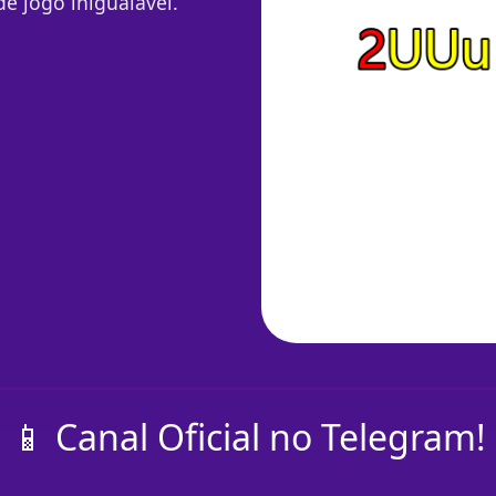
e jogo inigualável.
📱 Canal Oficial no Telegram!