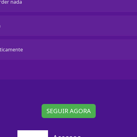
erder nada
a
aticamente
SEGUIR AGORA