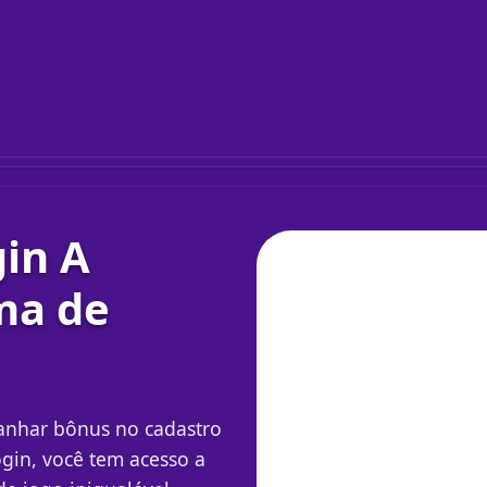
in A
ma de
anhar bônus no cadastro
in, você tem acesso a