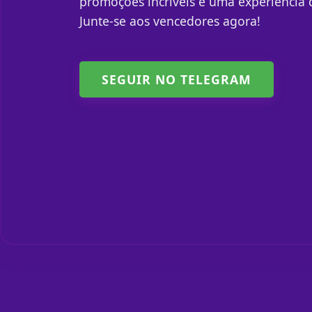
promoções incríveis e uma experiência d
Junte-se aos vencedores agora!
SEGUIR NO TELEGRAM