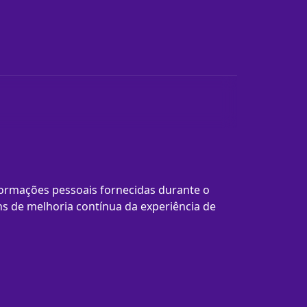
formações pessoais fornecidas durante o
ns de melhoria contínua da experiência de