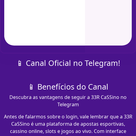
📱 Canal Oficial no Telegram!
📱 Benefícios do Canal
Descubra as vantagens de seguir a 33R CaSSino no
Telegram
Antes de falarmos sobre o login, vale lembrar que a 33R
CaSSino é uma plataforma de apostas esportivas,
cassino online, slots e jogos ao vivo. Com interface