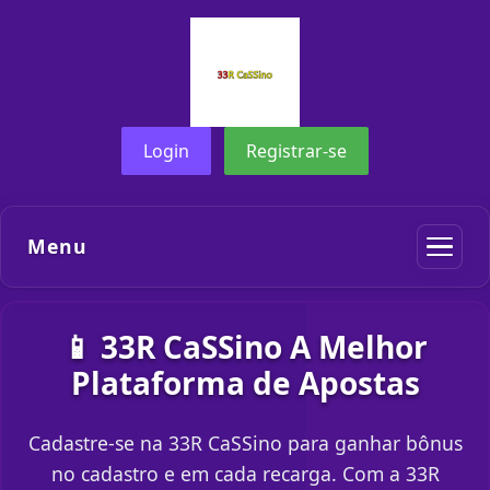
Login
Registrar-se
Menu
📱 33R CaSSino A Melhor
Plataforma de Apostas
Cadastre-se na 33R CaSSino para ganhar bônus
no cadastro e em cada recarga. Com a 33R