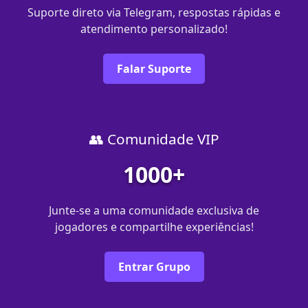
Suporte direto via Telegram, respostas rápidas e
atendimento personalizado!
Falar Suporte
👥 Comunidade VIP
1000+
Junte-se a uma comunidade exclusiva de
jogadores e compartilhe experiências!
Entrar Grupo