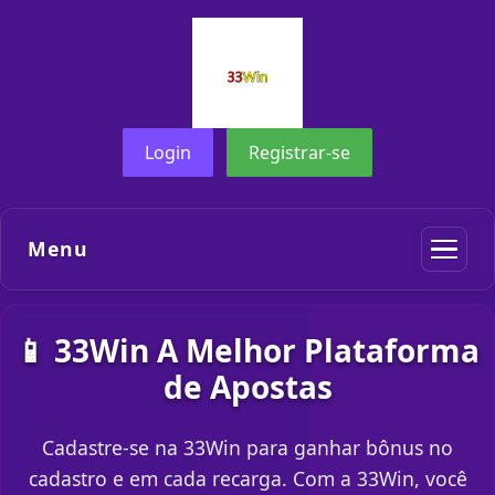
Login
Registrar-se
Menu
📱 33Win A Melhor Plataforma
de Apostas
Cadastre-se na 33Win para ganhar bônus no
cadastro e em cada recarga. Com a 33Win, você