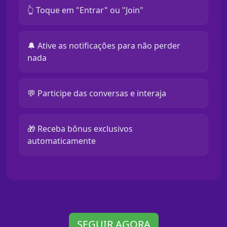
👆 Toque em "Entrar" ou "Join"
🔔 Ative as notificações para não perder
nada
💬 Participe das conversas e interaja
🎁 Receba bônus exclusivos
automaticamente
SEGUIR AGORA