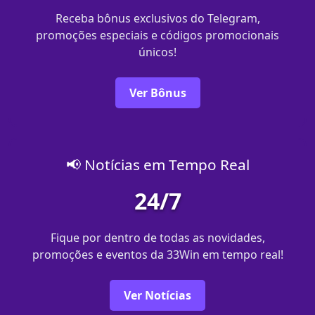
Receba bônus exclusivos do Telegram,
promoções especiais e códigos promocionais
únicos!
Ver Bônus
📢 Notícias em Tempo Real
24/7
Fique por dentro de todas as novidades,
promoções e eventos da 33Win em tempo real!
Ver Notícias