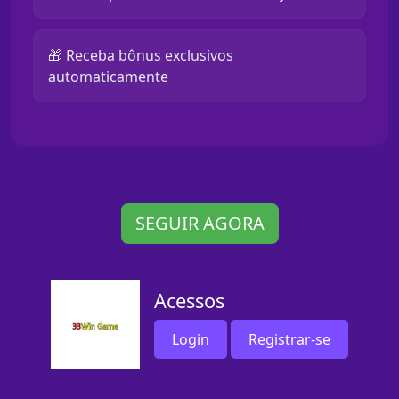
🎁 Receba bônus exclusivos
automaticamente
SEGUIR AGORA
Acessos
Login
Registrar-se