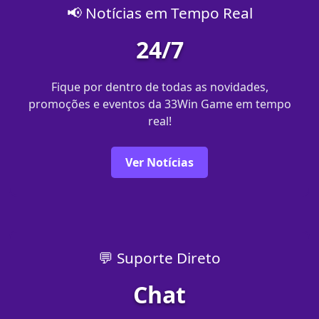
📢 Notícias em Tempo Real
24/7
Fique por dentro de todas as novidades,
promoções e eventos da 33Win Game em tempo
real!
Ver Notícias
💬 Suporte Direto
Chat