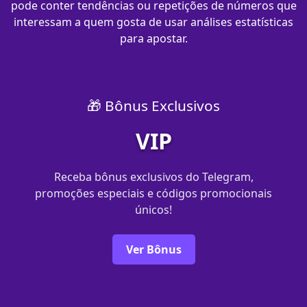
pode conter tendências ou repetições de números que
interessam a quem gosta de usar análises estatísticas
para apostar.
🎁 Bônus Exclusivos
VIP
Receba bônus exclusivos do Telegram,
promoções especiais e códigos promocionais
únicos!
Ver Bônus