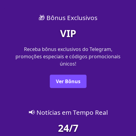
🎁 Bônus Exclusivos
VIP
Receba bônus exclusivos do Telegram,
promoções especiais e códigos promocionais
únicos!
Ver Bônus
📢 Notícias em Tempo Real
24/7