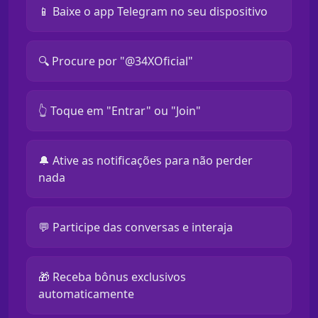
📱 Baixe o app Telegram no seu dispositivo
🔍 Procure por "@34XOficial"
👆 Toque em "Entrar" ou "Join"
🔔 Ative as notificações para não perder
nada
💬 Participe das conversas e interaja
🎁 Receba bônus exclusivos
automaticamente