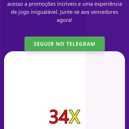
acesso a promoções incríveis e uma experiência
de jogo inigualável. Junte-se aos vencedores
agora!
SEGUIR NO TELEGRAM