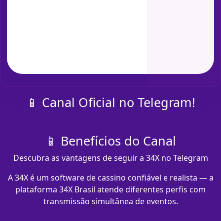
📱 Canal Oficial no Telegram!
📱 Benefícios do Canal
Descubra as vantagens de seguir a 34X no Telegram
A 34X é um software de cassino confiável e realista — a
plataforma 34X Brasil atende diferentes perfis com
transmissão simultânea de eventos.