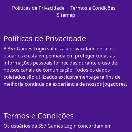
Políticas de Privacidade
Termos e Condições
Sitemap
Políticas de Privacidade
A 357 Games Login valoriza a privacidade de seus
usuários e está empenhada em proteger todas as
informações pessoais fornecidas durante o uso de
nossos canais de comunicação. Todos os dados
coletados são utilizados exclusivamente para fins de
melhoria contínua da experiência de nossos jogadores.
Termos e Condições
Os usuários da 357 Games Login concordam em