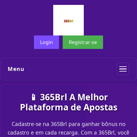
Login
Registrar-se
Menu
📱 365Brl A Melhor
Plataforma de Apostas
Cadastre-se na 365Brl para ganhar bônus no
cadastro e em cada recarga. Com a 365Brl, você