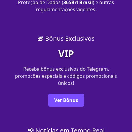
Proteção de Dados (
365Brl Brasil
) e outras
regulamentações vigentes.
🎁 Bônus Exclusivos
VIP
Receba bônus exclusivos do Telegram,
promoções especiais e códigos promocionais
únicos!
Ver Bônus
📢 Notícias em Tempo Real