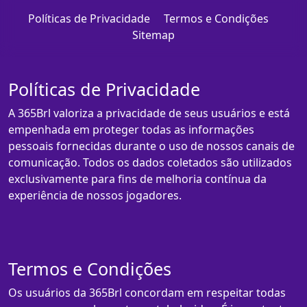
Políticas de Privacidade
Termos e Condições
Sitemap
Políticas de Privacidade
A 365Brl valoriza a privacidade de seus usuários e está
empenhada em proteger todas as informações
pessoais fornecidas durante o uso de nossos canais de
comunicação. Todos os dados coletados são utilizados
exclusivamente para fins de melhoria contínua da
experiência de nossos jogadores.
Termos e Condições
Os usuários da 365Brl concordam em respeitar todas