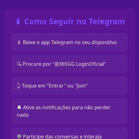
📱 Como Seguir no Telegram
📱 Baixe o app Telegram no seu dispositivo
🔍 Procure por "@365GG LoginOficial"
👆 Toque em "Entrar" ou "Join"
🔔 Ative as notificações para não perder
nada
💬 Participe das conversas e interaja