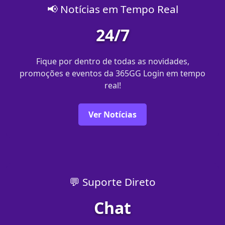
📢 Notícias em Tempo Real
24/7
Fique por dentro de todas as novidades,
promoções e eventos da 365GG Login em tempo
real!
Ver Notícias
💬 Suporte Direto
Chat