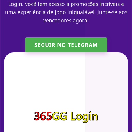
Login, você tem acesso a promoções incríveis e
uma experiência de jogo inigualável. Junte-se aos
vencedores agora!
SEGUIR NO TELEGRAM