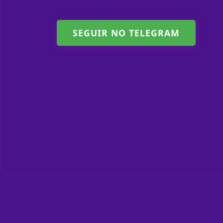
SEGUIR NO TELEGRAM