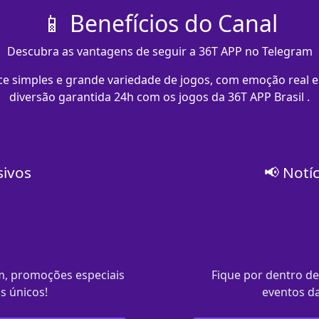
📱 Benefícios do Canal
Descubra as vantagens de seguir a 36T APP no Telegram
ce simples e grande variedade de jogos, com emoção real e
diversão garantida 24h com os jogos da 36T APP Brasil .
sivos
📢 Notí
m, promoções especiais
Fique por dentro d
s únicos!
eventos d