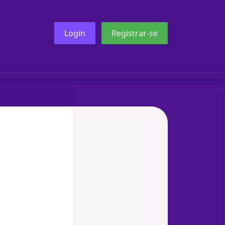
Login
Registrar-se