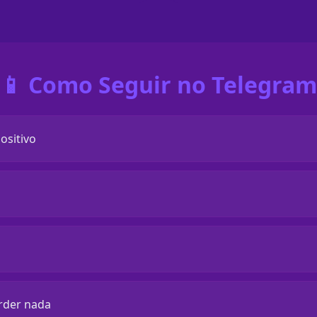
📱 Como Seguir no Telegram
ositivo
erder nada