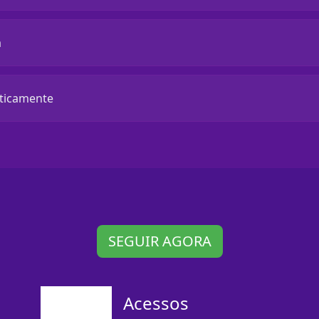
a
aticamente
SEGUIR AGORA
Acessos