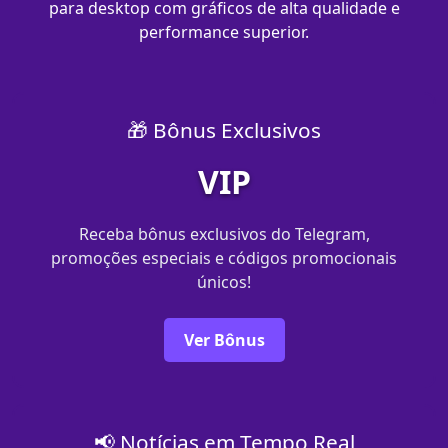
para desktop com gráficos de alta qualidade e
performance superior.
🎁 Bônus Exclusivos
VIP
Receba bônus exclusivos do Telegram,
promoções especiais e códigos promocionais
únicos!
Ver Bônus
📢 Notícias em Tempo Real