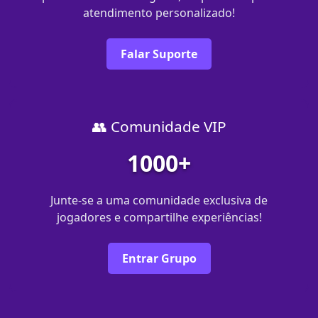
atendimento personalizado!
Falar Suporte
👥 Comunidade VIP
1000+
Junte-se a uma comunidade exclusiva de
jogadores e compartilhe experiências!
Entrar Grupo