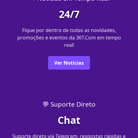
24/7
Fique por dentro de todas as novidades,
promoções e eventos da 36T.Com em tempo
real!
Ver Notícias
💬 Suporte Direto
Chat
Suporte direto via Telegram, respostas rápidas e