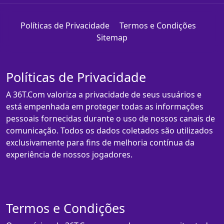
Políticas de Privacidade
Termos e Condições
Sitemap
Políticas de Privacidade
A 36T.Com valoriza a privacidade de seus usuários e
está empenhada em proteger todas as informações
pessoais fornecidas durante o uso de nossos canais de
comunicação. Todos os dados coletados são utilizados
exclusivamente para fins de melhoria contínua da
experiência de nossos jogadores.
Termos e Condições