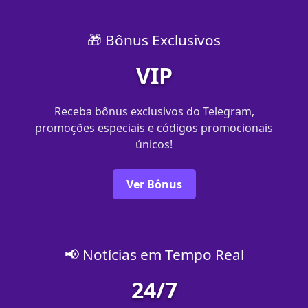
🎁 Bônus Exclusivos
VIP
Receba bônus exclusivos do Telegram,
promoções especiais e códigos promocionais
únicos!
Ver Bônus
📢 Notícias em Tempo Real
24/7