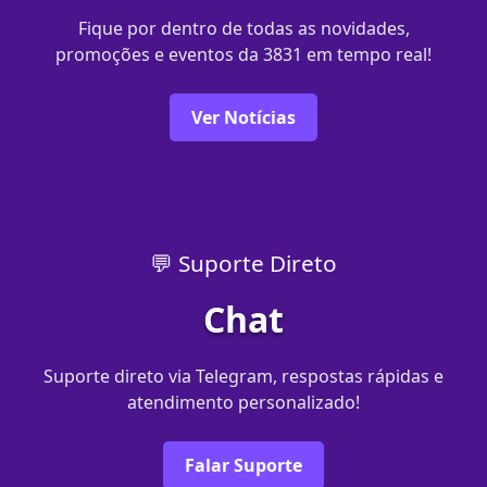
Fique por dentro de todas as novidades,
promoções e eventos da 3831 em tempo real!
Ver Notícias
💬 Suporte Direto
Chat
Suporte direto via Telegram, respostas rápidas e
atendimento personalizado!
Falar Suporte