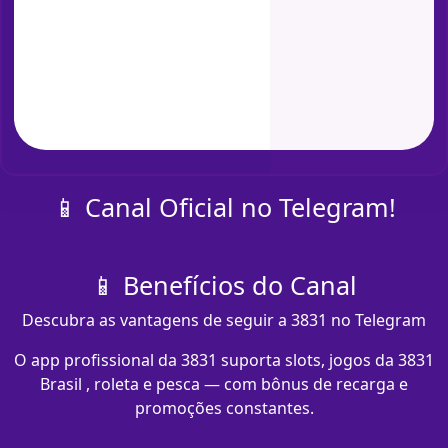
📱 Canal Oficial no Telegram!
📱 Benefícios do Canal
Descubra as vantagens de seguir a 3831 no Telegram
O app profissional da 3831 suporta slots, jogos da 3831
Brasil , roleta e pesca — com bônus de recarga e
promoções constantes.