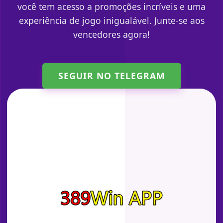
você tem acesso a promoções incríveis e uma
experiência de jogo inigualável. Junte-se aos
vencedores agora!
SEGUIR NO TELEGRAM