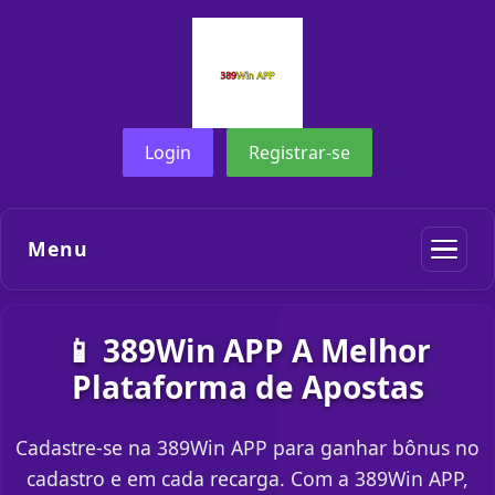
Login
Registrar-se
Menu
📱 389Win APP A Melhor
Plataforma de Apostas
Cadastre-se na 389Win APP para ganhar bônus no
cadastro e em cada recarga. Com a 389Win APP,