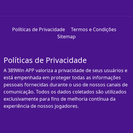
Políticas de Privacidade
Termos e Condições
Sitemap
Políticas de Privacidade
A 389Win APP valoriza a privacidade de seus usuários e
está empenhada em proteger todas as informações
pessoais fornecidas durante o uso de nossos canais de
comunicação. Todos os dados coletados são utilizados
exclusivamente para fins de melhoria contínua da
experiência de nossos jogadores.