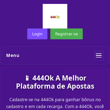
Login
Registrar-se
Menu
📱 444Ok A Melhor
Plataforma de Apostas
Cadastre-se na 444Ok para ganhar bônus no
cadastro e em cada recarga. Com a 444Ok, você