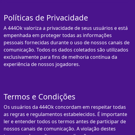
Políticas de Privacidade
A 444Ok valoriza a privacidade de seus usuários e está
empenhada em proteger todas as informações
pessoais fornecidas durante o uso de nossos canais de
comunicação. Todos os dados coletados são utilizados
exclusivamente para fins de melhoria contínua da
experiência de nossos jogadores.
Termos e Condições
Os usuários da 444Ok concordam em respeitar todas
as regras e regulamentos estabelecidos. É importante
ler e entender todos os termos antes de participar de
nossos canais de comunicação. A violação destes