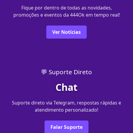
Fique por dentro de todas as novidades,
promoções e eventos da 444Ok em tempo real!
Ver Notícias
💬 Suporte Direto
Chat
Suporte direto via Telegram, respostas rápidas e
atendimento personalizado!
Falar Suporte