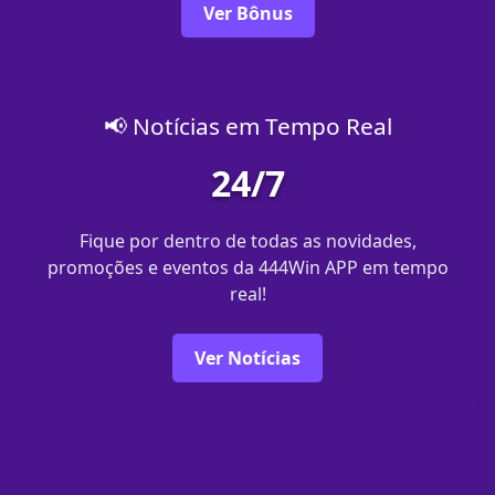
Ver Bônus
📢 Notícias em Tempo Real
24/7
Fique por dentro de todas as novidades,
promoções e eventos da 444Win APP em tempo
real!
Ver Notícias