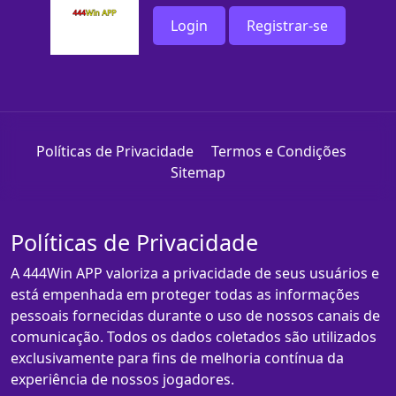
Login
Registrar-se
Políticas de Privacidade
Termos e Condições
Sitemap
Políticas de Privacidade
A 444Win APP valoriza a privacidade de seus usuários e
está empenhada em proteger todas as informações
pessoais fornecidas durante o uso de nossos canais de
comunicação. Todos os dados coletados são utilizados
exclusivamente para fins de melhoria contínua da
experiência de nossos jogadores.