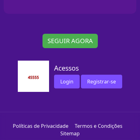
SEGUIR AGORA
Acessos
Login
Registrar-se
Políticas de Privacidade
Termos e Condições
Sitemap