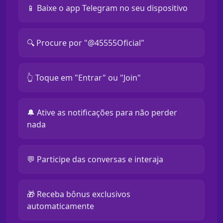
📱 Baixe o app Telegram no seu dispositivo
🔍 Procure por "@45555Oficial"
👆 Toque em "Entrar" ou "Join"
🔔 Ative as notificações para não perder
nada
💬 Participe das conversas e interaja
🎁 Receba bônus exclusivos
automaticamente