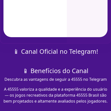
📱 Canal Oficial no Telegram!
📱 Benefícios do Canal
Descubra as vantagens de seguir a 45555 no Telegram
A 45555 valoriza a qualidade e a experiência do usuário
— os jogos recreativos da plataforma 45555 Brasil são
bem projetados e altamente avaliados pelos jogadores.