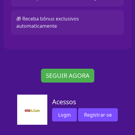
🎁 Receba bônus exclusivos
automaticamente
SEGUIR AGORA
Acessos
Login
Registrar-se