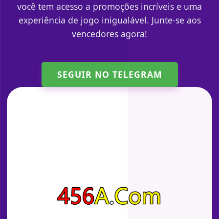
você tem acesso a promoções incríveis e uma
experiência de jogo inigualável. Junte-se aos
vencedores agora!
SEGUIR NO TELEGRAM