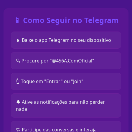
📱 Como Seguir no Telegram
📱 Baixe o app Telegram no seu dispositivo
🔍 Procure por "@456A.ComOficial"
👆 Toque em "Entrar" ou "Join"
🔔 Ative as notificações para não perder
nada
💬 Participe das conversas e interaja