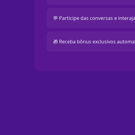
💬 Participe das conversas e interaj
🎁 Receba bônus exclusivos autom