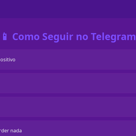
📱 Como Seguir no Telegram
ositivo
erder nada