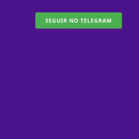
SEGUIR NO TELEGRAM