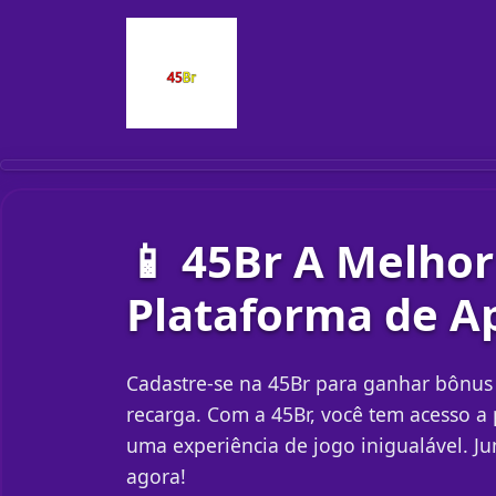
📱 45Br A Melhor
Plataforma de A
Cadastre-se na 45Br para ganhar bônus
recarga. Com a 45Br, você tem acesso a 
uma experiência de jogo inigualável. J
agora!