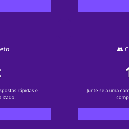
reto
👥 
t
espostas rápidas e
Junte-se a uma com
lizado!
compa
e