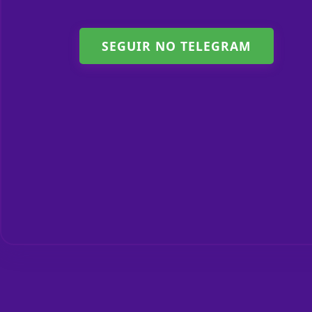
SEGUIR NO TELEGRAM