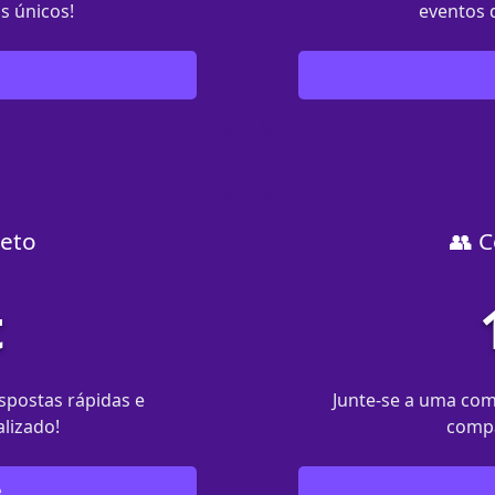
s únicos!
eventos 
reto
👥 
t
espostas rápidas e
Junte-se a uma com
lizado!
compa
e