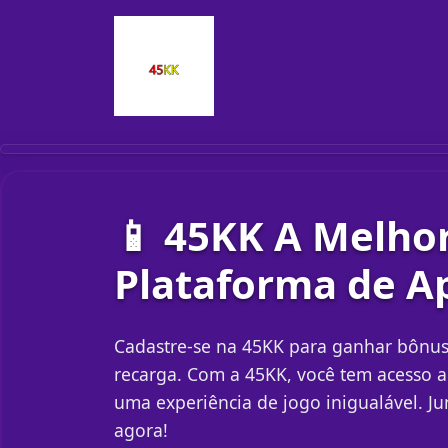
📱 45KK A Melho
Plataforma de A
Cadastre-se na 45KK para ganhar bônus
recarga. Com a 45KK, você tem acesso a
uma experiência de jogo inigualável. J
agora!