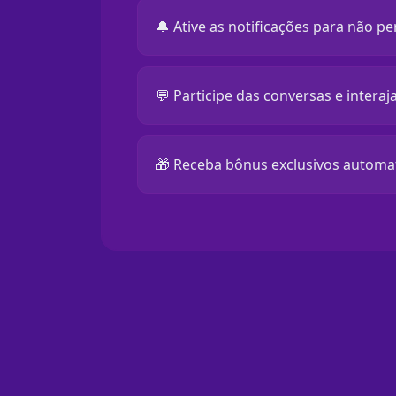
🔔 Ative as notificações para não p
💬 Participe das conversas e interaj
🎁 Receba bônus exclusivos autom