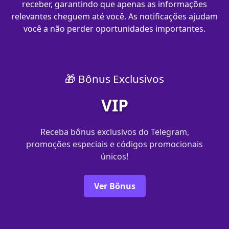
receber, garantindo que apenas as informações
relevantes cheguem até você. As notificações ajudam
você a não perder oportunidades importantes.
🎁 Bônus Exclusivos
VIP
Receba bônus exclusivos do Telegram,
promoções especiais e códigos promocionais
únicos!
Ver Bônus