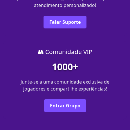
atendimento personalizado!
Falar Suporte
👥 Comunidade VIP
1000+
Junte-se a uma comunidade exclusiva de
jogadores e compartilhe experiências!
Entrar Grupo