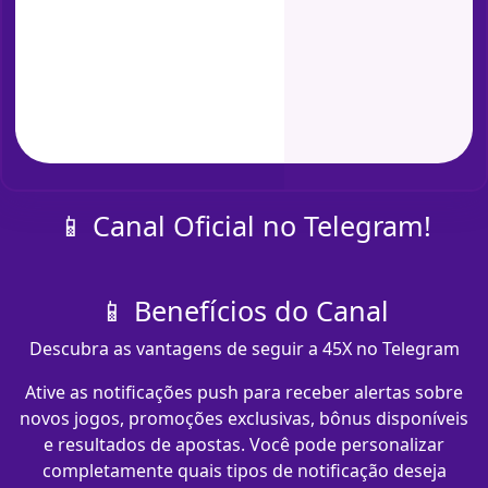
📱 Canal Oficial no Telegram!
📱 Benefícios do Canal
Descubra as vantagens de seguir a 45X no Telegram
Ative as notificações push para receber alertas sobre
novos jogos, promoções exclusivas, bônus disponíveis
e resultados de apostas. Você pode personalizar
completamente quais tipos de notificação deseja