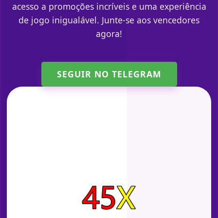
acesso a promoções incríveis e uma experiência
de jogo inigualável. Junte-se aos vencedores
agora!
SEGUIR NO TELEGRAM