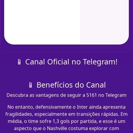
📱 Canal Oficial no Telegram!
📱 Benefícios do Canal
Descubra as vantagens de seguir a 5161 no Telegram
No entanto, defensivamente o Inter ainda apresenta
fragilidades, especialmente em transições rápidas. Em
média, o time sofre 1,3 gols por partida, e esse é um
aspecto que o Nashville costuma explorar com