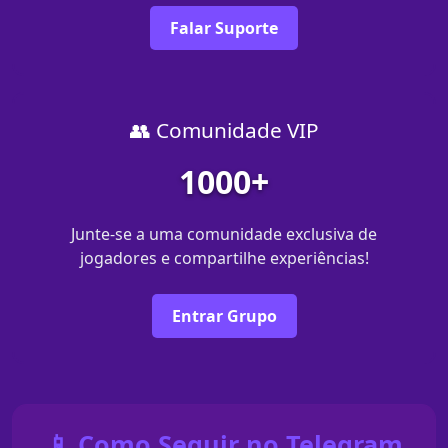
Falar Suporte
👥 Comunidade VIP
1000+
Junte-se a uma comunidade exclusiva de
jogadores e compartilhe experiências!
Entrar Grupo
📱 Como Seguir no Telegram