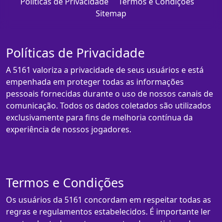
Políticas de Privacidade
Termos e Condições
Sitemap
Políticas de Privacidade
A 5161 valoriza a privacidade de seus usuários e está
empenhada em proteger todas as informações
pessoais fornecidas durante o uso de nossos canais de
comunicação. Todos os dados coletados são utilizados
exclusivamente para fins de melhoria contínua da
experiência de nossos jogadores.
Termos e Condições
Os usuários da 5161 concordam em respeitar todas as
regras e regulamentos estabelecidos. É importante ler