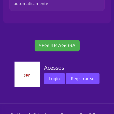
automaticamente
SEGUIR AGORA
Acessos
Login
Registrar-se