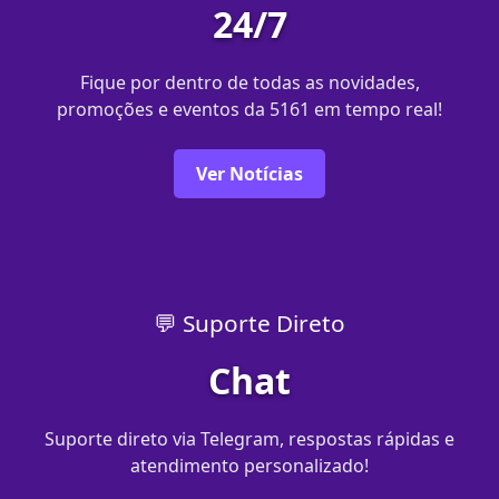
24/7
Fique por dentro de todas as novidades,
promoções e eventos da 5161 em tempo real!
Ver Notícias
💬 Suporte Direto
Chat
Suporte direto via Telegram, respostas rápidas e
atendimento personalizado!