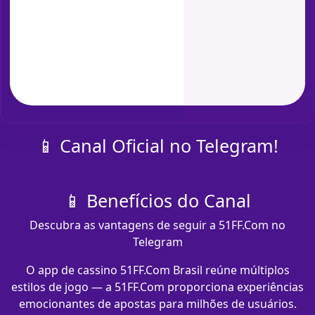
📱 Canal Oficial no Telegram!
📱 Benefícios do Canal
Descubra as vantagens de seguir a 51FF.Com no
Telegram
O app de cassino 51FF.Com Brasil reúne múltiplos
estilos de jogo — a 51FF.Com proporciona experiências
emocionantes de apostas para milhões de usuários.