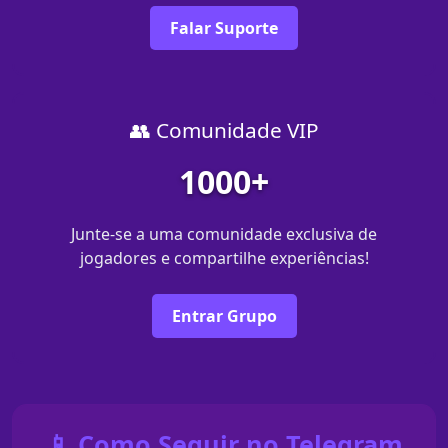
Falar Suporte
👥 Comunidade VIP
1000+
Junte-se a uma comunidade exclusiva de
jogadores e compartilhe experiências!
Entrar Grupo
📱 Como Seguir no Telegram