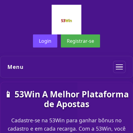
Login
Registrar-se
Menu
📱 53Win A Melhor Plataforma
de Apostas
Cadastre-se na 53Win para ganhar bônus no
cadastro e em cada recarga. Com a 53Win, você