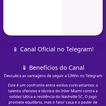
📱 Canal Oficial no Telegram!
📱 Benefícios do Canal
Descubra as vantagens de seguir a 53Win no Telegram
Este é um confronto entre estilos contrastantes: o
talento ofensivo e técnico do Inter Miami contra a
solidez tática e resiliência do Nashville SC. O jogo
promete equilíbrio, mas o fator casa e o poder de