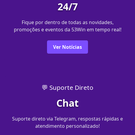
24/7
Fique por dentro de todas as novidades,
promoções e eventos da 53Win em tempo real!
Ver Notícias
💬 Suporte Direto
Chat
Suporte direto via Telegram, respostas rápidas e
atendimento personalizado!